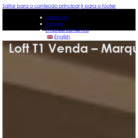
Saltar para o conteúdo principal
Ir para o footer
Sobre nós
Imóveis
Empreendimentos
English
Loft T1 Venda – Marq
Sobre nós
Imóveis
Empreendimentos
English
Contacte-nos