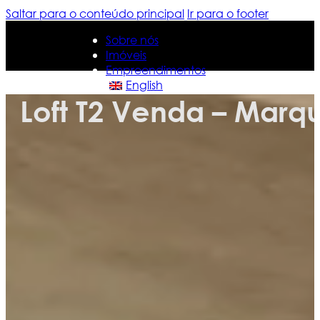
Saltar para o conteúdo principal
Ir para o footer
Sobre nós
Imóveis
Empreendimentos
English
Loft T2 Venda – Marq
Sobre nós
Imóveis
Empreendimentos
English
Contacte-nos