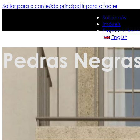
Saltar para o conteúdo principal
Ir para o footer
Sobre nós
Imóveis
Empreendimen
English
Pedras Negras
Sobre nós
Imóveis
Empreendimen
English
Contacte-nos