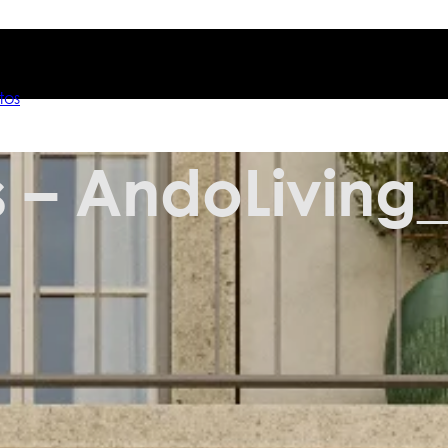
tos
 – AndoLiving_
tos