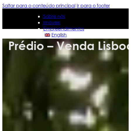
Saltar para o conteúdo principal
Ir para o footer
Sobre nós
Imóveis
Empreendimentos
English
Prédio – Venda Lisbo
Sobre nós
Imóveis
Empreendimentos
English
Contacte-nos